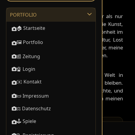
PORTFOLIO
🏠 Startseite
🖼️ Portfolio
📰 Zeitung
🔏 Login
✉️ Kontakt
📜 Impressum
⚖️ Datenschutz
🕹️ Spiele
08.08.2026 17:08